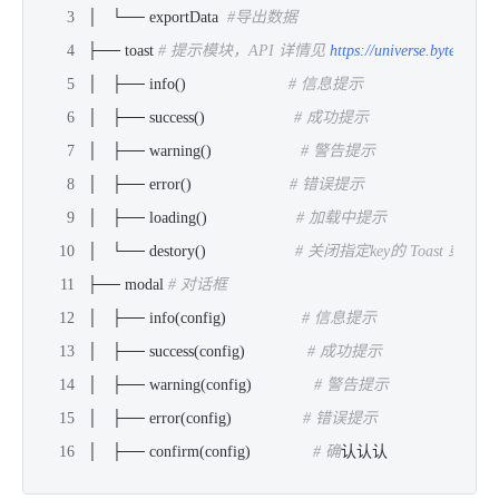
│   └── exportData  
#导出数据   
├── toast 
# 提示模块，API 详情见 
https://universe.bytedance
│   ├── info()                       
# 信息提示 
│   ├── success()                    
# 成功提示
│   ├── warning()                    
# 警告提示
│   ├── error()                      
# 错误提示
│   ├── loading()                    
# 加载中提示
│   └── destory()                    
# 关闭指定key的 Toast 或者清
├── modal 
# 对话框
│   ├── info(config)                 
# 信息提示 
│   ├── success(config)              
# 成功提示
│   ├── warning(config)              
# 警告提示
│   ├── error(config)                
# 错误提示
│   ├── confirm(config)              
# 确
认认认